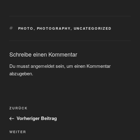
SCHLAGWÖRTER
PHOTO
,
PHOTOGRAPHY
,
UNCATEGORIZED
Schreibe einen Kommentar
Du musst
angemeldet
sein, um einen Kommentar
abzugeben.
Beitragsnavigation
Vorheriger
ZURÜCK
Beitrag
Vorheriger Beitrag
Nächster
WEITER
Beitrag