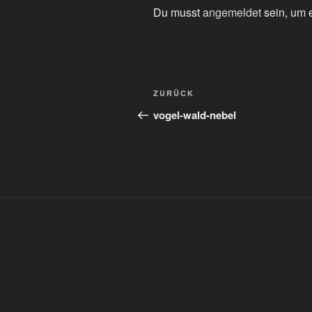
Du musst
angemeldet
sein, um 
Beitragsnavigation
Vorheriger
ZURÜCK
Beitrag
vogel-wald-nebel