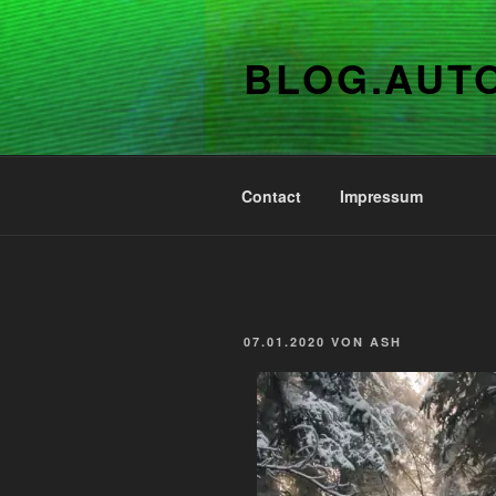
Zum
Inhalt
BLOG.AUT
springen
Contact
Impressum
VERÖFFENTLICHT
07.01.2020
VON
ASH
AM