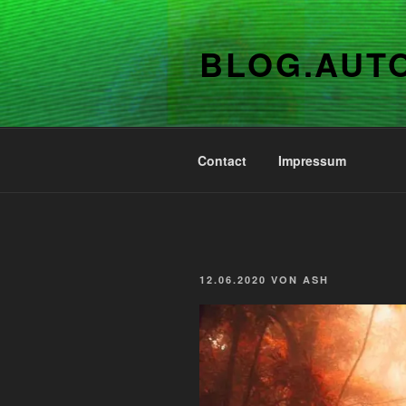
Zum
Inhalt
BLOG.AUT
springen
Contact
Impressum
VERÖFFENTLICHT
12.06.2020
VON
ASH
AM