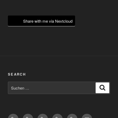
Share with me via Nextcloud
SEARCH
Suchen
Suche
nach:
Diaspora*
Pixelfed
Peertube
Mastodon
Matrix
eMail