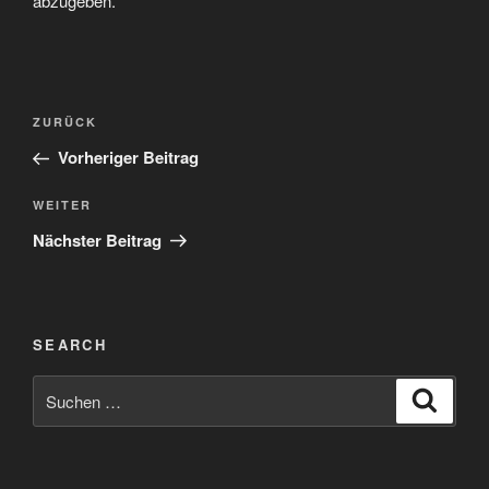
abzugeben.
Beitragsnavigation
Vorheriger
ZURÜCK
Beitrag
Vorheriger Beitrag
Nächster
WEITER
Beitrag
Nächster Beitrag
SEARCH
Suchen
Suche
nach: