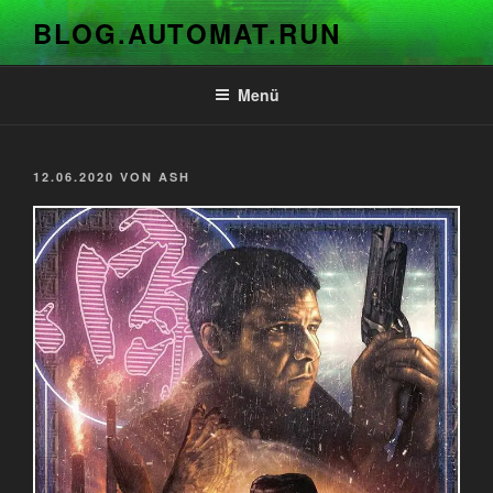
Zum
BLOG.AUTOMAT.RUN
Inhalt
springen
Menü
VERÖFFENTLICHT
12.06.2020
VON
ASH
AM