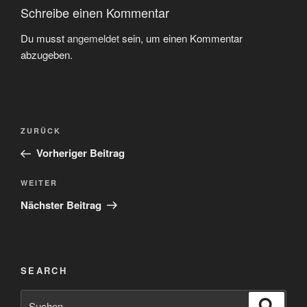
Schreibe einen Kommentar
Du musst
angemeldet
sein, um einen Kommentar
abzugeben.
Beitragsnavigation
Vorheriger
ZURÜCK
Beitrag
Vorheriger Beitrag
Nächster
WEITER
Beitrag
Nächster Beitrag
SEARCH
Suchen
Suche