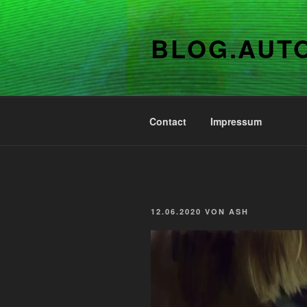
Zum
Inhalt
BLOG.AUT
springen
Contact
Impressum
VERÖFFENTLICHT
12.06.2020
VON
ASH
AM