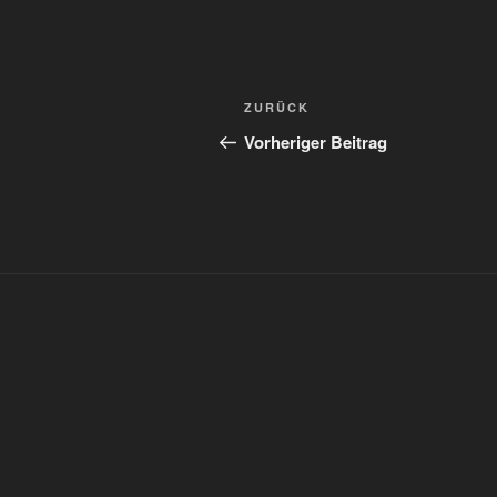
Beitragsnavigation
Vorheriger
ZURÜCK
Beitrag
Vorheriger Beitrag