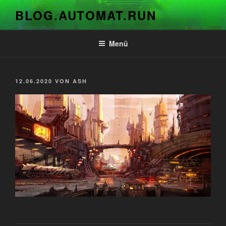
Zum
BLOG.AUTOMAT.RUN
Inhalt
springen
Menü
VERÖFFENTLICHT
12.06.2020
VON
ASH
AM