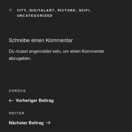
SCHLAGWÖRTER
CITY
,
DIGITALART
,
PICTURE
,
SCIFI
,
UNCATEGORIZED
Schreibe einen Kommentar
Du musst
angemeldet
sein, um einen Kommentar
abzugeben.
Beitragsnavigation
Vorheriger
ZURÜCK
Beitrag
Vorheriger Beitrag
Nächster
WEITER
Beitrag
Nächster Beitrag