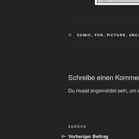
SCHLAGWÖRTER
COMIC
,
FUN
,
PICTURE
,
UNC
Schreibe einen Komme
Du musst
angemeldet
sein, um 
Beitragsnavigation
Vorheriger
ZURÜCK
Beitrag
Vorheriger Beitrag