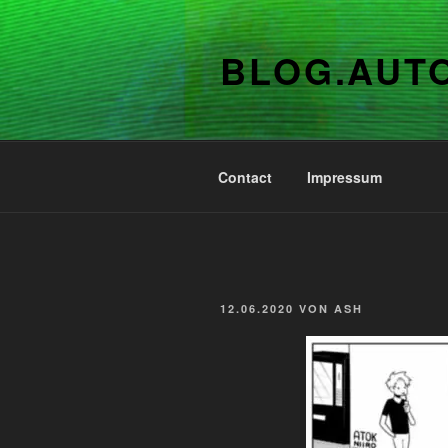
Zum
Inhalt
BLOG.AUT
springen
Contact
Impressum
VERÖFFENTLICHT
12.06.2020
VON
ASH
AM