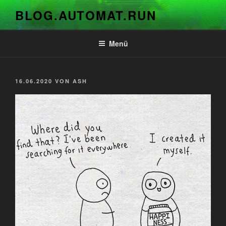
Zum
BLOG.AUTOMAT.RUN
Inhalt
springen
Menü
VERÖFFENTLICHT
16.06.2020
VON
ASH
AM