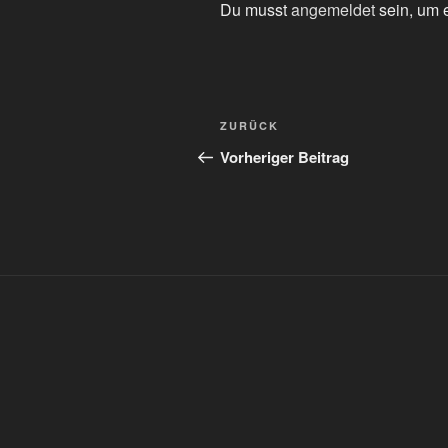
Du musst
angemeldet
sein, um 
Beitragsnavigation
Vorheriger
ZURÜCK
Beitrag
Vorheriger Beitrag