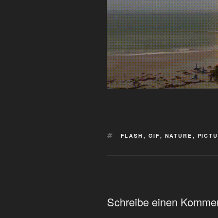
SCHLAGWÖRTER
FLASH
,
GIF
,
NATURE
,
PICT
Schreibe einen Komme