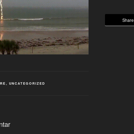
Share 
URE
,
UNCATEGORIZED
ntar