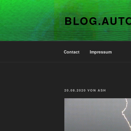
Zum
Inhalt
BLOG.AUT
springen
Contact
Impressum
VERÖFFENTLICHT
20.08.2020
VON
ASH
AM