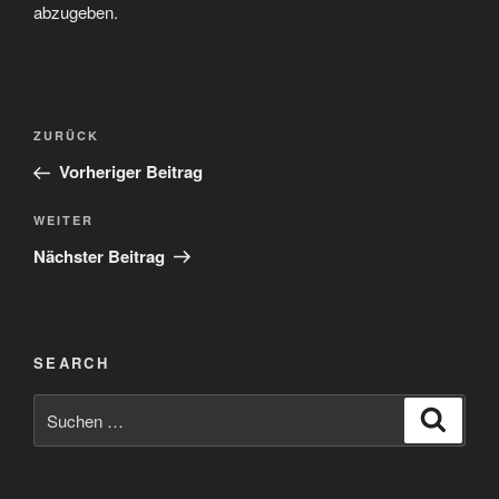
abzugeben.
Beitragsnavigation
Vorheriger
ZURÜCK
Beitrag
Vorheriger Beitrag
Nächster
WEITER
Beitrag
Nächster Beitrag
SEARCH
Suchen
Suche
nach: