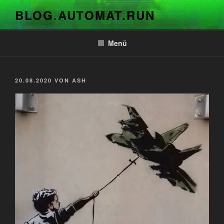
Zum
BLOG.AUTOMAT.RUN
Inhalt
springen
Menü
VERÖFFENTLICHT
20.08.2020
VON
ASH
AM