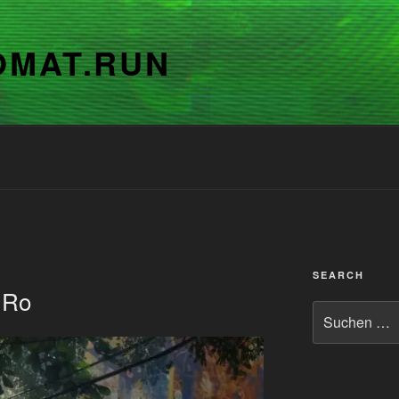
OMAT.RUN
SEARCH
 Ro
Suchen
nach: