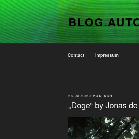
Zum
Inhalt
BLOG.AUT
springen
Contact
Impressum
VERÖFFENTLICHT
28.08.2020
VON
ASH
AM
„Doge“ by Jonas de