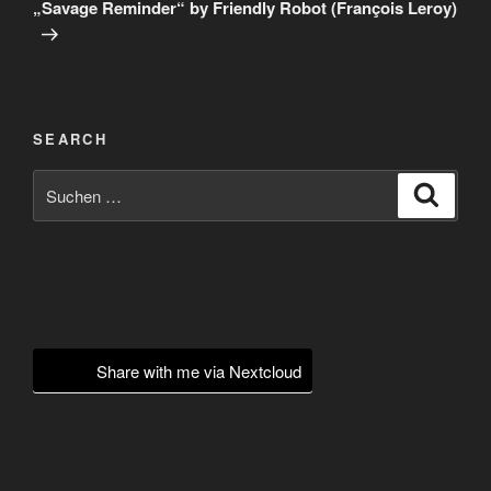
Beitrag
„Savage Reminder“ by Friendly Robot (François Leroy)
SEARCH
Suchen
Suche
nach:
Share with me via Nextcloud