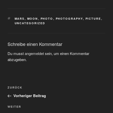
SCHLAGWÖRTER
MARS
,
MOON
,
PHOTO
,
PHOTOGRAPHY
,
PICTURE
,
UNCATEGORIZED
Schreibe einen Kommentar
Du musst
angemeldet
sein, um einen Kommentar
abzugeben.
Beitragsnavigation
Vorheriger
ZURÜCK
Beitrag
Vorheriger Beitrag
Nächster
WEITER