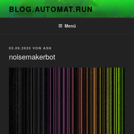
Zum
BLOG.AUTOMAT.RUN
Inhalt
springen
Menü
VERÖFFENTLICHT
03.09.2020
VON
ASH
AM
noisemakerbot