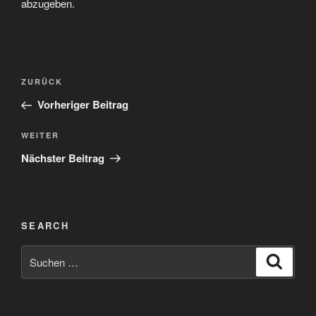
abzugeben.
Beitragsnavigation
Vorheriger
ZURÜCK
Beitrag
Vorheriger Beitrag
Nächster
WEITER
Beitrag
Nächster Beitrag
SEARCH
Suchen
Suche
nach: