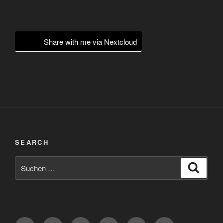
Share with me via Nextcloud
SEARCH
Suchen
Suche
nach:
Diaspora*
Pixelfed
Peertube
Mastodon
Matrix
eMail