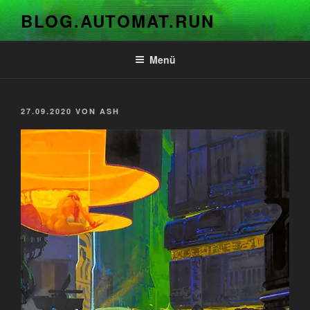
Zum
BLOG.AUTOMAT.RUN
Inhalt
springen
Menü
VERÖFFENTLICHT
27.09.2020
VON
ASH
AM