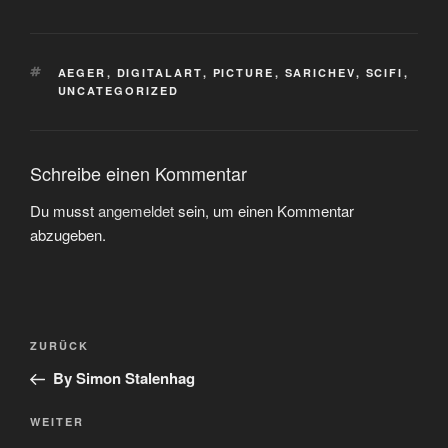
SCHLAGWÖRTER
AEGER
,
DIGITALART
,
PICTURE
,
SARICHEV
,
SCIFI
,
UNCATEGORIZED
Schreibe einen Kommentar
Du musst
angemeldet
sein, um einen Kommentar
abzugeben.
Beitragsnavigation
Vorheriger
ZURÜCK
Beitrag
By Simon Stalenhag
Nächster
WEITER
Beitrag