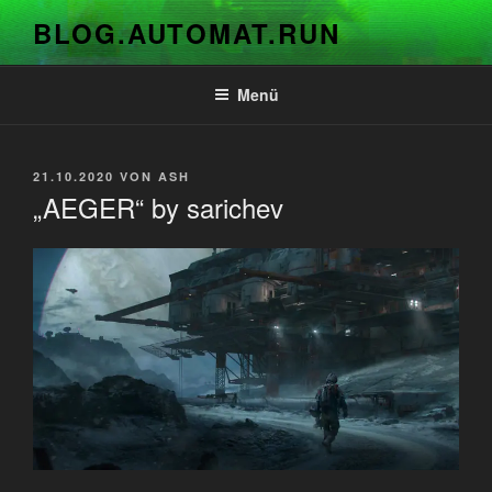
Zum
BLOG.AUTOMAT.RUN
Inhalt
springen
Menü
VERÖFFENTLICHT
21.10.2020
VON
ASH
AM
„AEGER“ by sarichev