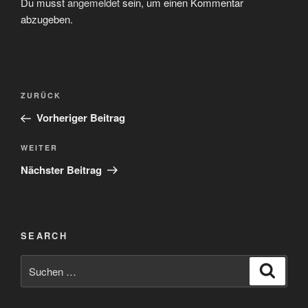
Du musst
angemeldet
sein, um einen Kommentar
abzugeben.
Beitragsnavigation
Vorheriger
ZURÜCK
Beitrag
Vorheriger Beitrag
Nächster
WEITER
Beitrag
Nächster Beitrag
SEARCH
Suchen
Suche
nach: