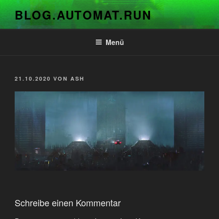
Zum
BLOG.AUTOMAT.RUN
Inhalt
springen
Menü
VERÖFFENTLICHT
21.10.2020
VON
ASH
AM
Schreibe einen Kommentar