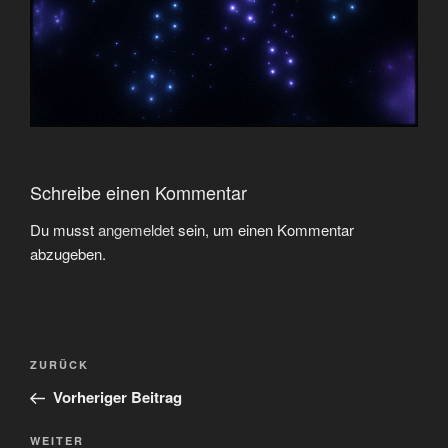
Schreibe einen Kommentar
Du musst
angemeldet
sein, um einen Kommentar
abzugeben.
Beitragsnavigation
Vorheriger
ZURÜCK
Beitrag
Vorheriger Beitrag
Nächster
WEITER