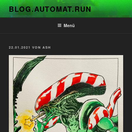
Zum
BLOG.AUTOMAT.RUN
Inhalt
springen
Menü
VERÖFFENTLICHT
22.01.2021
VON
ASH
AM