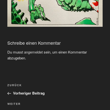
Schreibe einen Kommentar
Du musst
angemeldet
sein, um einen Kommentar
abzugeben.
Beitragsnavigation
Vorheriger
ZURÜCK
Beitrag
Vorheriger Beitrag
Nächster
WEITER