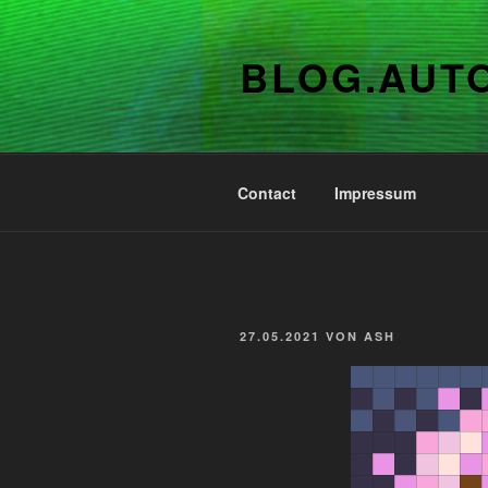
Zum
Inhalt
BLOG.AUT
springen
Contact
Impressum
VERÖFFENTLICHT
27.05.2021
VON
ASH
AM