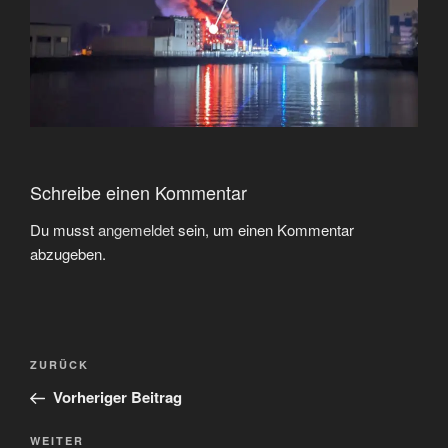
Schreibe einen Kommentar
Du musst
angemeldet
sein, um einen Kommentar
abzugeben.
Beitragsnavigation
Vorheriger
ZURÜCK
Beitrag
Vorheriger Beitrag
Nächster
WEITER