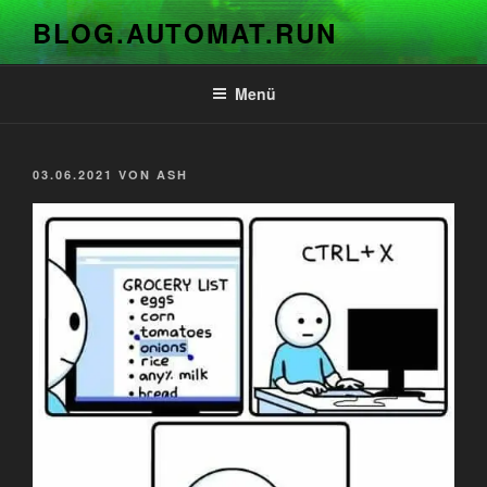
Zum
BLOG.AUTOMAT.RUN
Inhalt
springen
Menü
VERÖFFENTLICHT
03.06.2021
VON
ASH
AM