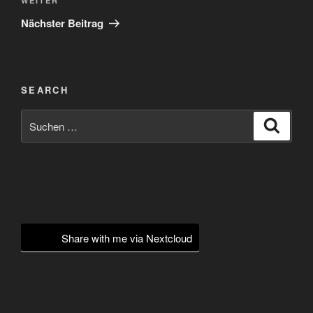
Nächster
WEITER
Beitrag
Nächster Beitrag
SEARCH
Suchen
Suche
nach:
Share with me via Nextcloud