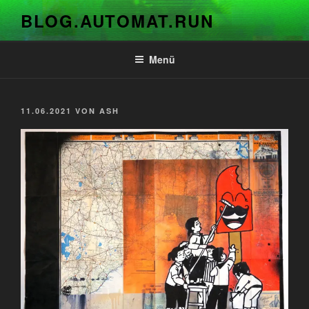
Zum
BLOG.AUTOMAT.RUN
Inhalt
springen
Menü
VERÖFFENTLICHT
11.06.2021
VON
ASH
AM