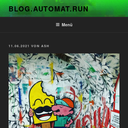
Zum
BLOG.AUTOMAT.RUN
Inhalt
springen
Menü
VERÖFFENTLICHT
11.06.2021
VON
ASH
AM