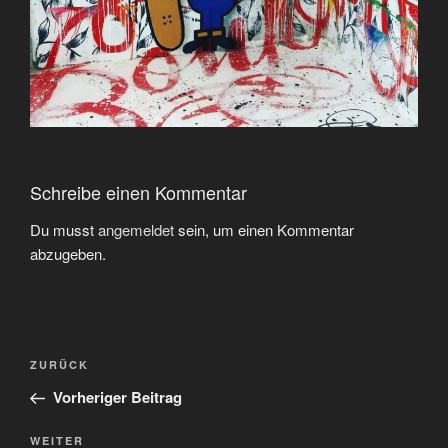
Schreibe einen Kommentar
Du musst
angemeldet
sein, um einen Kommentar
abzugeben.
Beitragsnavigation
Vorheriger
ZURÜCK
Beitrag
Vorheriger Beitrag
Nächster
WEITER