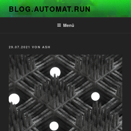
Zum
BLOG.AUTOMAT.RUN
Inhalt
springen
Menü
VERÖFFENTLICHT
29.07.2021
VON
ASH
AM