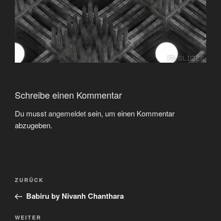
Schreibe einen Kommentar
Du musst
angemeldet
sein, um einen Kommentar
abzugeben.
Beitragsnavigation
Vorheriger
ZURÜCK
Beitrag
Babiru by Nivanh Chanthara
Nächster
WEITER