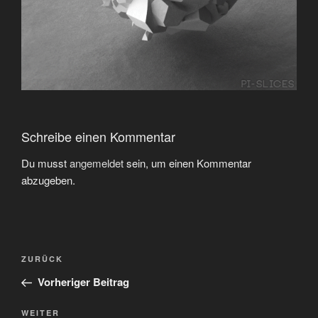
Schreibe einen Kommentar
Du musst
angemeldet
sein, um einen Kommentar
abzugeben.
Beitragsnavigation
Vorheriger
ZURÜCK
Beitrag
Vorheriger Beitrag
Nächster
WEITER