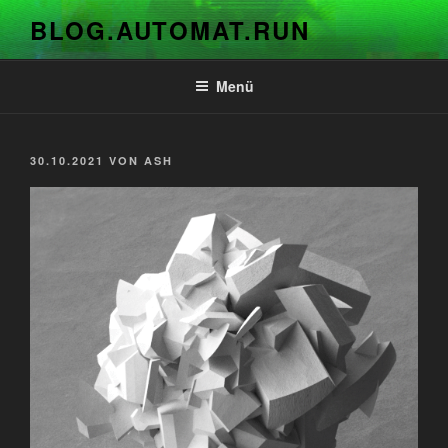
Zum
BLOG.AUTOMAT.RUN
Inhalt
springen
Menü
VERÖFFENTLICHT
30.10.2021
VON
ASH
AM