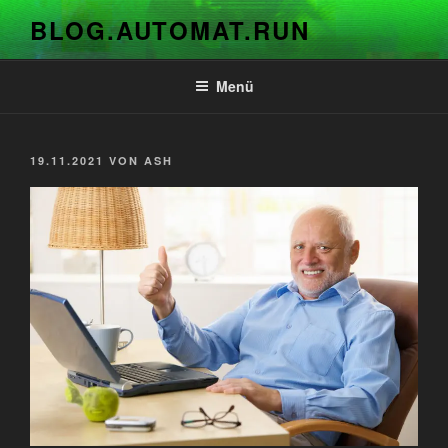
Zum
BLOG.AUTOMAT.RUN
Inhalt
springen
Menü
VERÖFFENTLICHT
19.11.2021
VON
ASH
AM