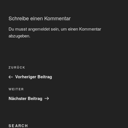
Schreibe einen Kommentar
Du musst
angemeldet
sein, um einen Kommentar
abzugeben.
Beitragsnavigation
Vorheriger
ZURÜCK
Beitrag
Vorheriger Beitrag
Nächster
WEITER
Beitrag
Nächster Beitrag
SEARCH