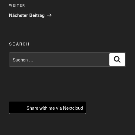
Nächster
WEITER
Beitrag
Nächster Beitrag
SEARCH
Suchen
Suche
nach:
Share with me via Nextcloud