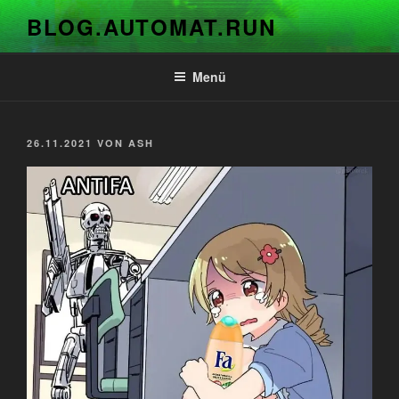
Zum
BLOG.AUTOMAT.RUN
Inhalt
springen
Menü
VERÖFFENTLICHT
26.11.2021
VON
ASH
AM