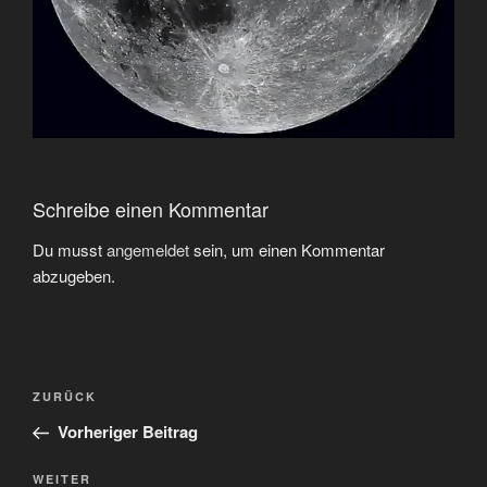
Schreibe einen Kommentar
Du musst
angemeldet
sein, um einen Kommentar
abzugeben.
Beitragsnavigation
Vorheriger
ZURÜCK
Beitrag
Vorheriger Beitrag
Nächster
WEITER