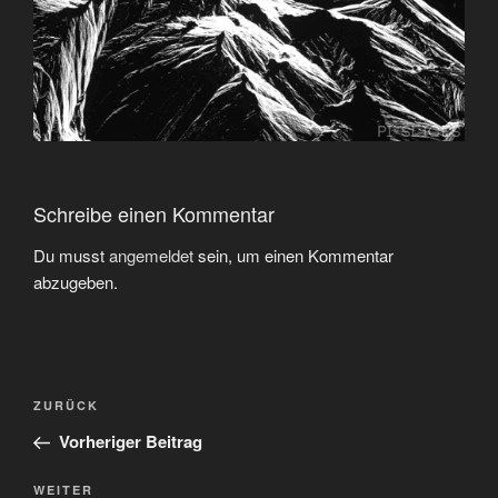
Schreibe einen Kommentar
Du musst
angemeldet
sein, um einen Kommentar
abzugeben.
Beitragsnavigation
Vorheriger
ZURÜCK
Beitrag
Vorheriger Beitrag
Nächster
WEITER