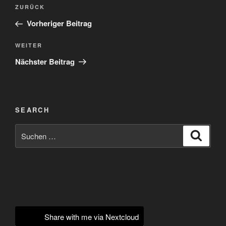
Beitragsnavigation
Vorheriger
ZURÜCK
Beitrag
Vorheriger Beitrag
Nächster
WEITER
Beitrag
Nächster Beitrag
SEARCH
Suchen
Suche
nach:
Share with me via Nextcloud