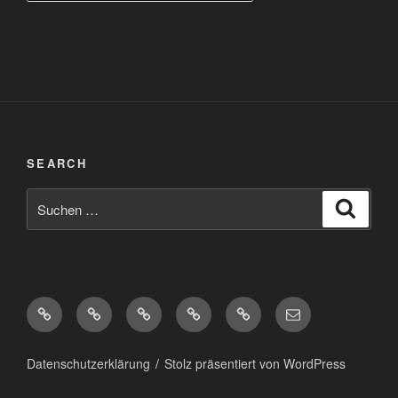
SEARCH
Suchen
Suche
nach:
Diaspora*
Pixelfed
Peertube
Mastodon
Matrix
eMail
Datenschutzerklärung
Stolz präsentiert von WordPress