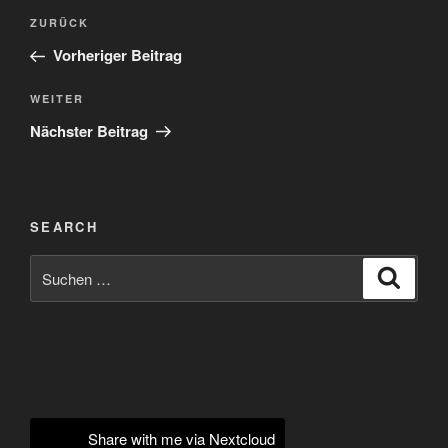
Beitragsnavigation
Vorheriger
ZURÜCK
Beitrag
Vorheriger Beitrag
Nächster
WEITER
Beitrag
Nächster Beitrag
SEARCH
Suchen
Suche
nach:
Share with me via Nextcloud