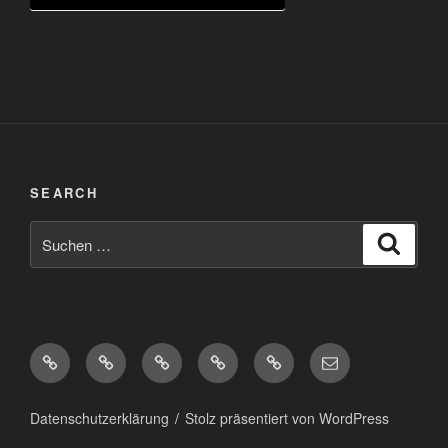
SEARCH
Suchen
Suche
nach:
Diaspora*
Pixelfed
Peertube
Mastodon
Matrix
eMail
Datenschutzerklärung
Stolz präsentiert von WordPress