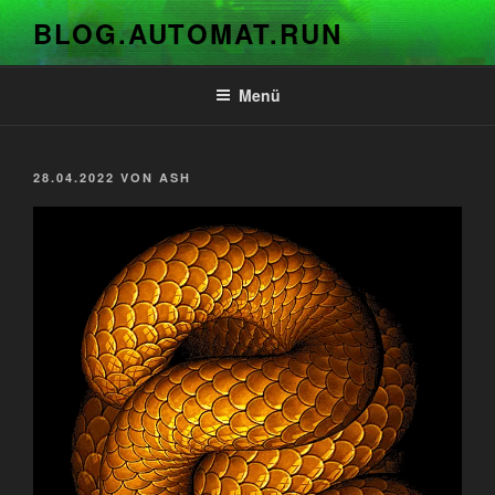
Zum
BLOG.AUTOMAT.RUN
Inhalt
springen
Menü
VERÖFFENTLICHT
28.04.2022
VON
ASH
AM