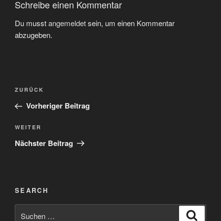
Schreibe einen Kommentar
Du musst
angemeldet
sein, um einen Kommentar
abzugeben.
Beitragsnavigation
Vorheriger
ZURÜCK
Beitrag
Vorheriger Beitrag
Nächster
WEITER
Beitrag
Nächster Beitrag
SEARCH
Suchen
Suche