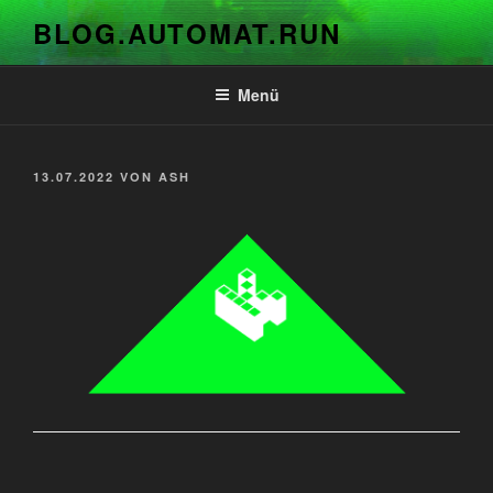
Zum
BLOG.AUTOMAT.RUN
Inhalt
springen
Menü
VERÖFFENTLICHT
13.07.2022
VON
ASH
AM