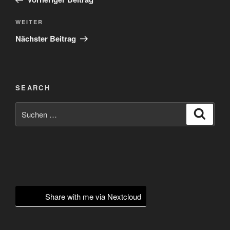
Nächster
WEITER
Beitrag
Nächster Beitrag
SEARCH
Suchen
Suche
nach:
Share with me via Nextcloud