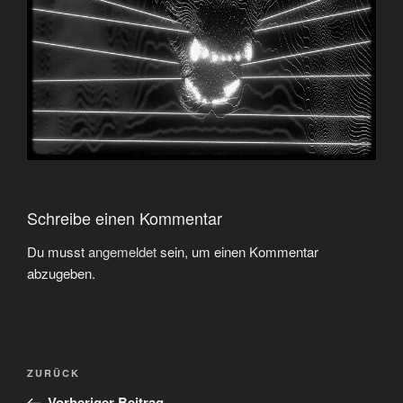
Schreibe einen Kommentar
Du musst
angemeldet
sein, um einen Kommentar
abzugeben.
Beitragsnavigation
Vorheriger
ZURÜCK
Beitrag
Vorheriger Beitrag