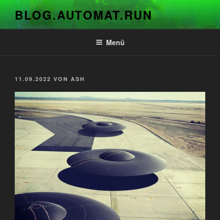
Zum
BLOG.AUTOMAT.RUN
Inhalt
springen
Menü
VERÖFFENTLICHT
11.09.2022
VON
ASH
AM