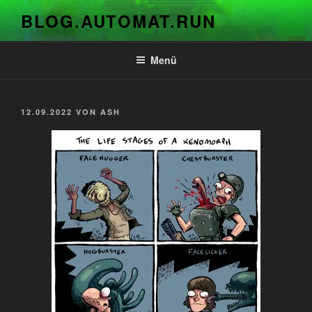
Zum
BLOG.AUTOMAT.RUN
Inhalt
springen
Menü
VERÖFFENTLICHT
12.09.2022
VON
ASH
AM