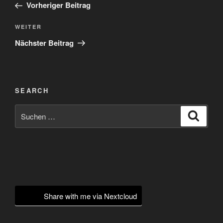
Beitrag
Vorheriger Beitrag
Nächster
WEITER
Beitrag
Nächster Beitrag
SEARCH
Suchen
Suche
nach:
Share with me via Nextcloud