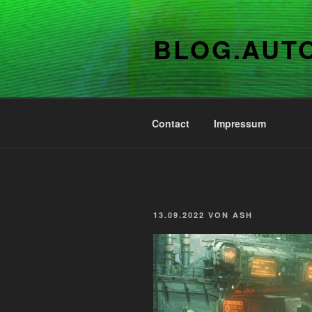
Zum
Inhalt
BLOG.AUT
springen
Contact
Impressum
VERÖFFENTLICHT
13.09.2022
VON
ASH
AM