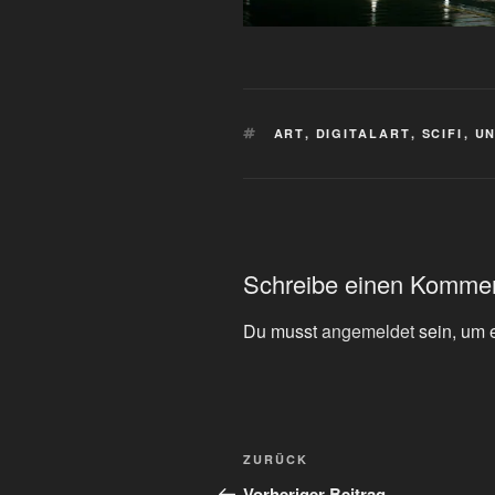
SCHLAGWÖRTER
ART
,
DIGITALART
,
SCIFI
,
U
Schreibe einen Komme
Du musst
angemeldet
sein, um 
Beitragsnavigation
Vorheriger
ZURÜCK
Beitrag
Vorheriger Beitrag