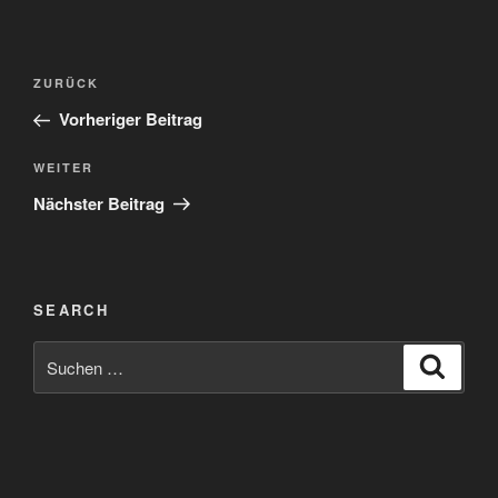
Beitragsnavigation
Vorheriger
ZURÜCK
Beitrag
Vorheriger Beitrag
Nächster
WEITER
Beitrag
Nächster Beitrag
SEARCH
Suchen
Suche
nach: