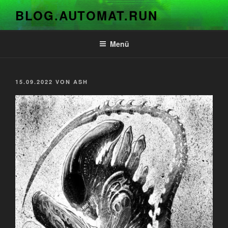
Zum
BLOG.AUTOMAT.RUN
Inhalt
springen
Menü
VERÖFFENTLICHT
15.09.2022
VON
ASH
AM