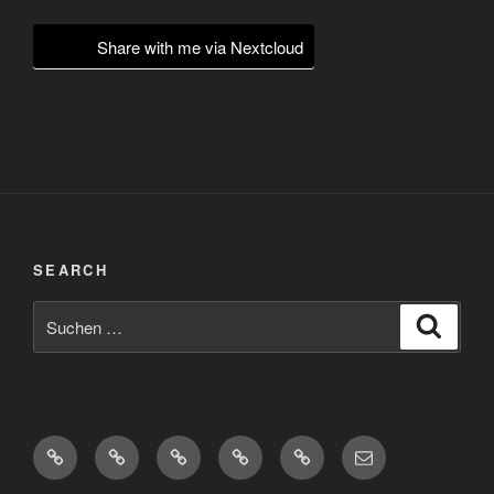
Share with me via Nextcloud
SEARCH
Suchen
Suche
nach:
Diaspora*
Pixelfed
Peertube
Mastodon
Matrix
eMail