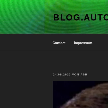
Zum
Inhalt
BLOG.AUT
springen
Contact
Impressum
VERÖFFENTLICHT
24.09.2022
VON
ASH
AM