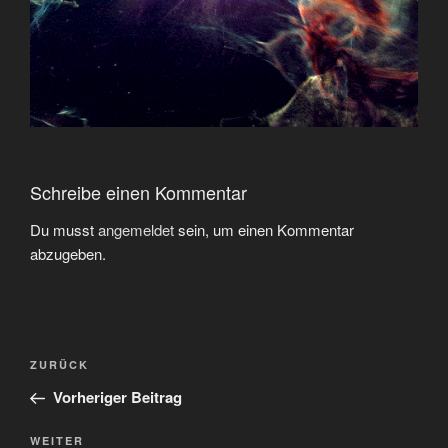
Schreibe einen Kommentar
Du musst
angemeldet
sein, um einen Kommentar
abzugeben.
Beitragsnavigation
Vorheriger
ZURÜCK
Beitrag
Vorheriger Beitrag
Nächster
WEITER