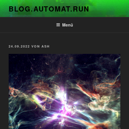
Zum
BLOG.AUTOMAT.RUN
Inhalt
springen
Menü
VERÖFFENTLICHT
24.09.2022
VON
ASH
AM