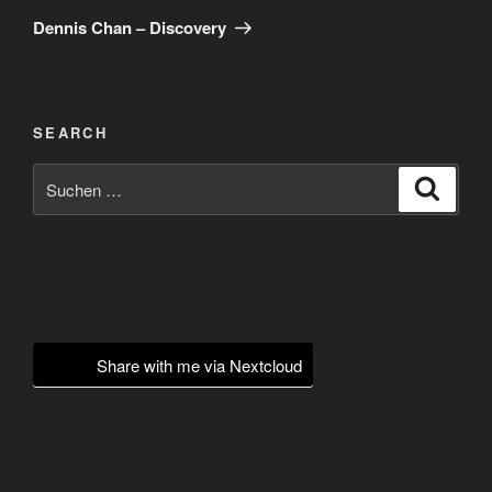
Beitrag
Dennis Chan – Discovery
SEARCH
Suchen
Suche
nach:
Share with me via Nextcloud