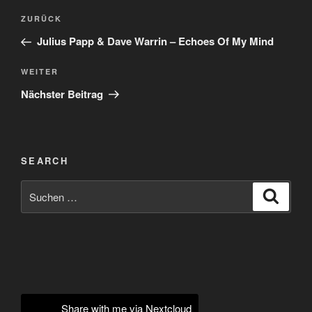
Beitragsnavigation
Vorheriger
ZURÜCK
Beitrag
Julius Papp & Dave Warrin – Echoes Of My Mind
Nächster
WEITER
Beitrag
Nächster Beitrag
SEARCH
Suchen
Suche
nach:
Share with me via Nextcloud