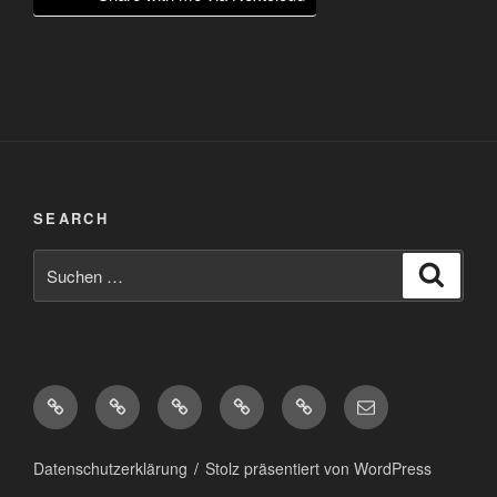
SEARCH
Suchen
Suche
nach:
Diaspora*
Pixelfed
Peertube
Mastodon
Matrix
eMail
Datenschutzerklärung
Stolz präsentiert von WordPress