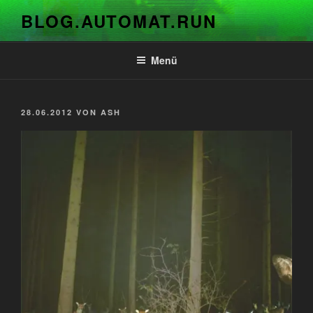
Zum
BLOG.AUTOMAT.RUN
Inhalt
springen
Menü
VERÖFFENTLICHT
28.06.2012
VON
ASH
AM