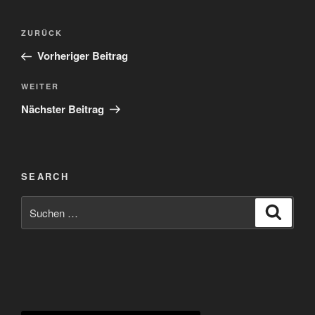
Beitragsnavigation
Vorheriger
ZURÜCK
Beitrag
Vorheriger Beitrag
Nächster
WEITER
Beitrag
Nächster Beitrag
SEARCH
Suchen
Suche
nach: