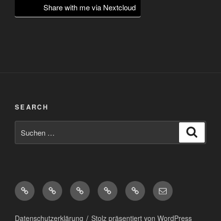
Share with me via Nextcloud
SEARCH
Suchen
Suche
nach:
Diaspora*
Pixelfed
Peertube
Mastodon
Matrix
eMail
Datenschutzerklärung
Stolz präsentiert von WordPress