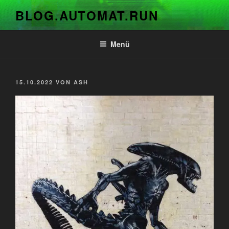
Zum
BLOG.AUTOMAT.RUN
Inhalt
springen
Menü
VERÖFFENTLICHT
15.10.2022
VON
ASH
AM