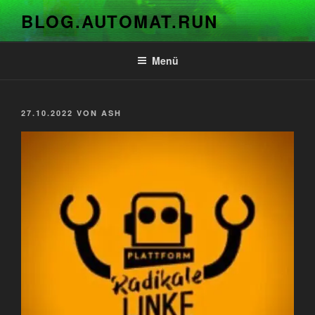
Zum
BLOG.AUTOMAT.RUN
Inhalt
springen
Menü
VERÖFFENTLICHT
27.10.2022
VON
ASH
AM