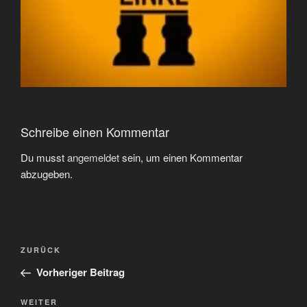
Schreibe einen Kommentar
Du musst
angemeldet
sein, um einen Kommentar
abzugeben.
Beitragsnavigation
Vorheriger
ZURÜCK
Beitrag
Vorheriger Beitrag
Nächster
WEITER