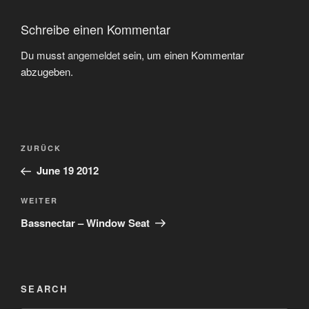
Schreibe einen Kommentar
Du musst
angemeldet
sein, um einen Kommentar
abzugeben.
Beitragsnavigation
Vorheriger
ZURÜCK
Beitrag
June 19 2012
Nächster
WEITER
Beitrag
Bassnectar – Window Seat
SEARCH