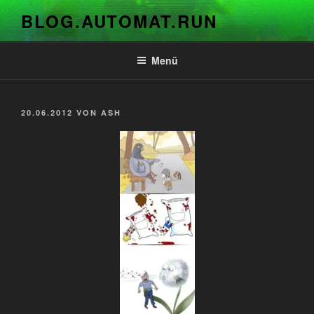
Zum
BLOG.AUTOMAT.RUN
Inhalt
springen
Menü
VERÖFFENTLICHT
20.06.2012
VON
ASH
AM