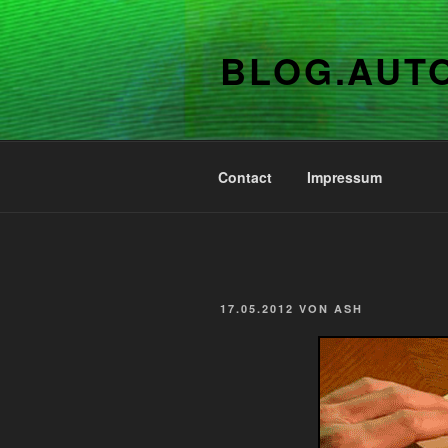
Zum
Inhalt
BLOG.AUT
springen
Contact
Impressum
VERÖFFENTLICHT
17.05.2012
VON
ASH
AM