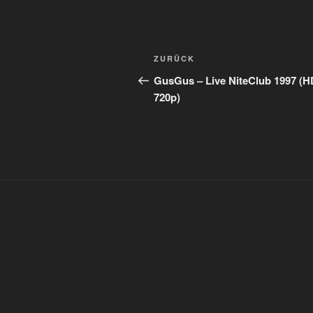
Beitragsnavigation
Vorheriger
ZURÜCK
Beitrag
GusGus – Live NiteClub 1997 (H
720p)