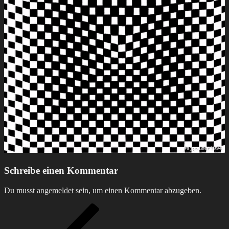
Schreibe einen Kommentar
Du musst
angemeldet
sein, um einen Kommentar abzugeben.
Beitragsnavigation
Vorheriger
Beitrag