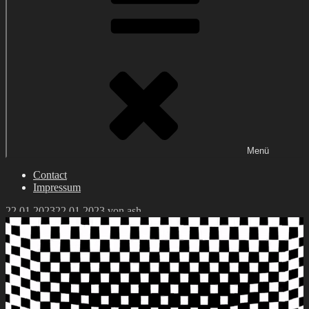
Menü
Contact
Impressum
Veröffentlicht
22.01.2023
22.01.2023
von
ash
am