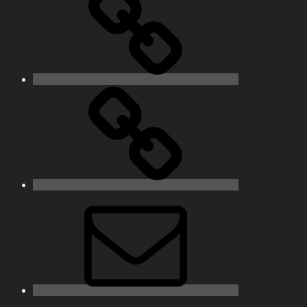
Matrix
eMail