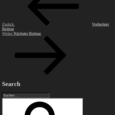
Zurück
Vorheriger
Beitrag
Nächster
Weiter
Nächster Beitrag
Beitrag
Search
Suchen
nach:
Suchen