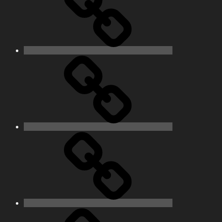
Pixelfed
Peertube
Mastodon