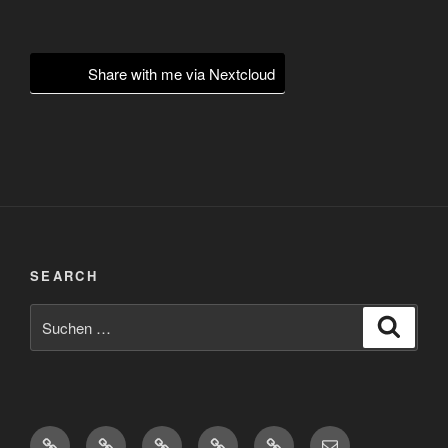
Share with me via Nextcloud
SEARCH
Suchen
Suche
nach:
Diaspora*
Pixelfed
Peertube
Mastodon
Matrix
eMail