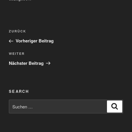
Beitragsnavigation
Vorheriger
ZURÜCK
Beitrag
Vorheriger Beitrag
Nächster
WEITER
Beitrag
Nächster Beitrag
SEARCH
Suchen
Suche
nach: