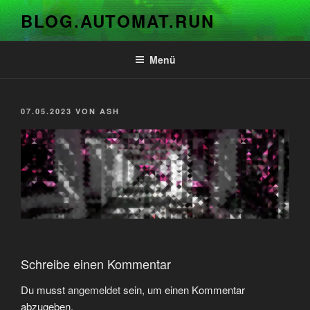
Zum
BLOG.AUTOMAT.RUN
Inhalt
springen
Menü
VERÖFFENTLICHT
07.05.2023
VON
ASH
AM
Schreibe einen Kommentar
Du musst
angemeldet
sein, um einen Kommentar
abzugeben.