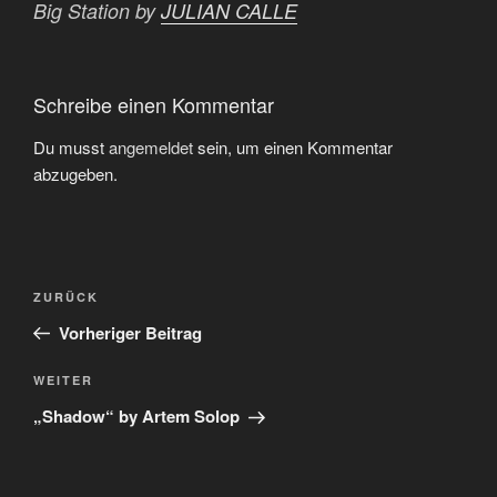
Big Station by
JULIAN CALLE
Schreibe einen Kommentar
Du musst
angemeldet
sein, um einen Kommentar
abzugeben.
Beitragsnavigation
Vorheriger
ZURÜCK
Beitrag
Vorheriger Beitrag
Nächster
WEITER
Beitrag
„Shadow“ by Artem Solop