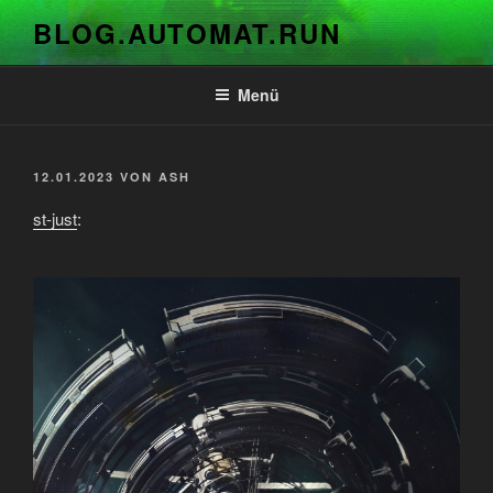
Zum
BLOG.AUTOMAT.RUN
Inhalt
springen
Menü
VERÖFFENTLICHT
12.01.2023
VON
ASH
AM
st-just
: