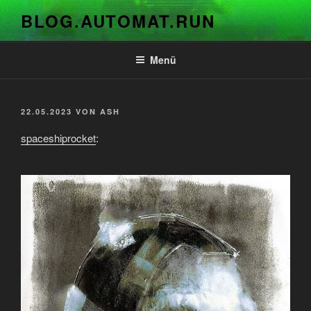
Zum
BLOG.AUTOMAT.RUN
Inhalt
springen
Menü
VERÖFFENTLICHT
22.05.2023
VON
ASH
AM
spaceshiprocket
: