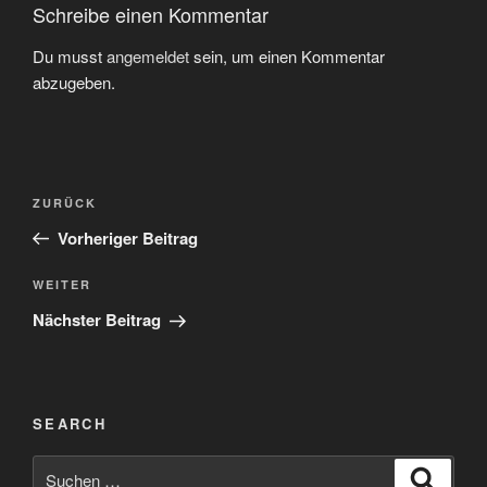
Schreibe einen Kommentar
Du musst
angemeldet
sein, um einen Kommentar
abzugeben.
Beitragsnavigation
Vorheriger
ZURÜCK
Beitrag
Vorheriger Beitrag
Nächster
WEITER
Beitrag
Nächster Beitrag
SEARCH
Suchen
Suche