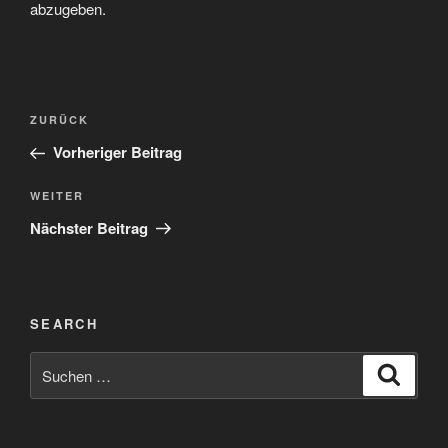
abzugeben.
Beitragsnavigation
Vorheriger
ZURÜCK
Beitrag
Vorheriger Beitrag
Nächster
WEITER
Beitrag
Nächster Beitrag
SEARCH
Suchen
Suche
nach: