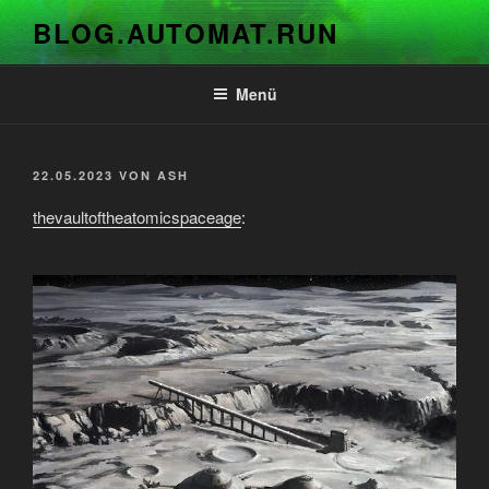
Zum
BLOG.AUTOMAT.RUN
Inhalt
springen
Menü
VERÖFFENTLICHT
22.05.2023
VON
ASH
AM
thevaultoftheatomicspaceage
: